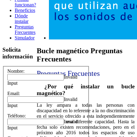
funcionan?
Beneficios
Dónde
instalar
Preguntas
Frecuentes
Simulador
Solicita
Bucle magnético Preguntas
información
Frecuentes
Nombre:
Preguntas Frecuentes
Invalid
Input
¿Por qué instalar un bucle
magnético?
Email:
Invalid
La ley ampara a todas las personas con
Input
discapacidad en lo referente a la no discriminación
Teléfono:
en el servicio ofrecido a esta independientemente
Invalid
de que tenga una diferente capacidad. Hasta la
fecha solo existen recomendaciones, pero en el
Input
próximo año 2016 todos los espacios de uso