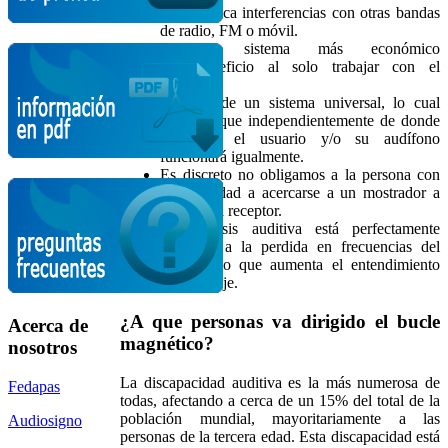
No provoca interferencias con otras bandas
de radio, FM o móvil.
Es el sistema más económico
coste/beneficio al solo trabajar con el
"emisor".
Se trata de un sistema universal, lo cual
significa que independientemente de donde
provenga el usuario y/o su audífono
funcionará igualmente.
Es discreto no obligamos a la persona con
discapacidad a acercarse a un mostrador a
solicitar el receptor.
La prótesis auditiva está perfectamente
adaptada a la perdida en frecuencias del
usuario, lo que aumenta el entendimiento
del mensaje.
¿A que personas va dirigido el bucle
Acerca de
magnético?
nosotros
La discapacidad auditiva es la más numerosa de
Fedapas
todas, afectando a cerca de un 15% del total de la
población mundial, mayoritariamente a las
Audiosigno
personas de la tercera edad. Esta discapacidad está