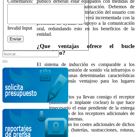
Comentarios:
público deberán estar equipados con medidas de
accesibilidad a la comunicación. Debemos de
tener en cuenta que la satisfacción del usuario con
discapacidad auditiva se verá incrementada con la
presencia de ayudas de apoyo a la comunicación
Invalid Input
oral, redundando esto en los beneficios de la
entidad.
¿Que ventajas ofrece el bucle
magnético?
El sistema de inducción es comparable a los
sistemas de transmisión de sonido vía infrarrojos o
FM, pero con unas determinadas características
que lo hacen más ventajoso para los lugares
habilitados:
Los usuarios ya llevan consigo el receptor
(audífono o implante coclear) lo que hace
innecesario el estar pendiente de la entrega
y recogida de los receptores adicionales de
los otros sistemas.
Se eliminan los costes adicionales de dichos
receptores (baterías, sustracciones, roturas,
etc.)